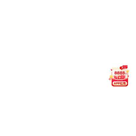
他展现出的职业精神与毅力，不仅感染着身边的人，
更为整个足球界注入了一股积极向上的力量，为未来
的发展指明方向。
T从这一事件可以看出，无论处于何种境地，坚持就
是胜利；无论遭遇何种挫折，只要不放弃，就一定能
实现梦想。希望更多年轻球员能够从 Liu Ruofan 的
经历中汲取力量，在追求卓越道路上不断前行！
上一篇：
湖人计划在詹姆斯决定前续约小里…
下一篇：
阿什利扬宣布退役感言开启人生新