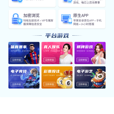
利而全力以赴，这种激情感染了每一个人，使得整个
赛事氛围更加热烈。在紧张刺激的情况下，观众们不
再只是看客，而是融入到比赛之中，共同为这份顽强
付出喝彩。
随着刘若钒迅速更换球衣后重新投入战斗，现场又一
次燃起热烈掌声。这不仅是对他个人努力的认可，也
是对整支球队奋斗精神的一种鼓舞。这样的时刻，在
竞技赛场上十分珍贵，它展现的不仅是个人能力，还
有团队合作与共同奋斗的重要性。
因此，这个小插曲为整场比赛增添了一抹亮色，也让
参与其中的人们更加珍惜这份团结与奋进。在今后的
赛事中，相信这样的精彩瞬间会不断出现，从而推动
整个足球事业的发展。