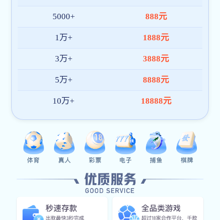
态度不仅体现在技术层面，更是在心理素质上，刘若
钒明白每一场比赛都是一个证明自己的机会。
特别是在被撕破球衣的一刻，他并没有因为受损而感
到沮丧，反而快速调整心态，继续投入到紧张激烈的
比赛中。这种不畏困难、勇于拼搏的精神，不仅让他
赢得了队友和教练的认可，也深深打动了现场观众。
这种拼搏精神正是现代体育所倡导的重要价值观，它
告诉我们，无论遇到多少挫折，都不要轻言放弃。刘
若钒通过自己的实际行动，为年轻球员树立了榜样，
让更多人明白了坚持与努力的重要性。
2、事件对比赛氛围影响
当刘若钒在赛场上遭遇意外时，这一突发情况立刻吸
引了所有人的目光。观众们见证了一位运动员为了胜