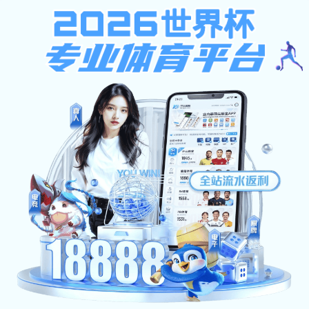
注册入口
澳门人威尼斯4399登录入口
APP与网页版入口｜畅享全球
体育赛事与数据服务
欢迎访问
澳门人威尼斯4399登录入口
，提供全
面覆盖足球、篮球、电竞等项目的赛事资讯与数
据内容， 支持
APP下载
与
网页使用
，每日同步
更新千场比赛，聚焦热门体育内容， 助您轻松
获取赛事动态，掌握比赛节奏。