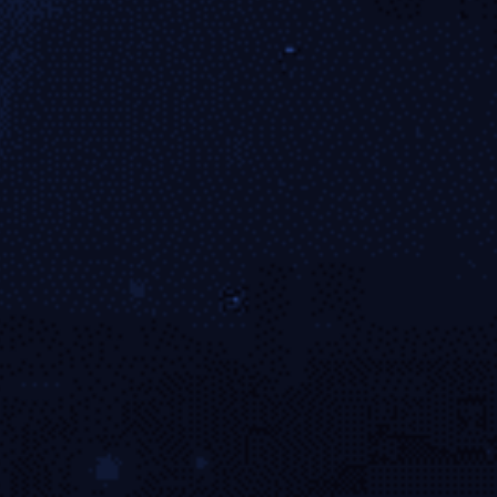
甲惨遭降级
谓令人瞩目，首次参加了欧洲冠军...
拒绝枪手和
价值和潜力备受关注。马德里竞技...
联系我们
快速导航
连市旅顺口区黄河路182号
App下载
关于我们
upport@takenmetal.com
隐私政策