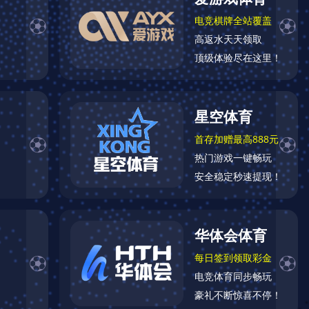
首页
/
体育热点
成就不仅标志着他个人职业生涯的高峰，也为
强大的心理素质，在赛季中展现了惊人的进
比赛影响力、职业发展以及未来展望四个方
是面对单挑还是多人围堵，他都能迅速找到
键时刻把握住机会，将皮球送入网窝，这使