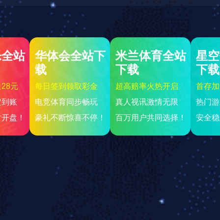
强的战术意识。他善于阅读比赛局势，总能提前判断防守队员的
造了大量机会，使得整个球队在攻击端更具威胁。这样的能力让
象深刻。在面临压力的时候，他依旧能够保持清晰头脑，并做出
紧张激烈的比赛中屡屡能够挺身而出，为球队带来胜利。
现赢得了众多赞誉。他不仅打入了大量关键进球，同时还贡献了
粒进球，并且助攻15次，这样的数据无疑证明了他的综合实力。
塞展现出的领袖气质尤为突出。在与直接竞争对手交锋时，他总
也为本次评选奠定了坚实基础。