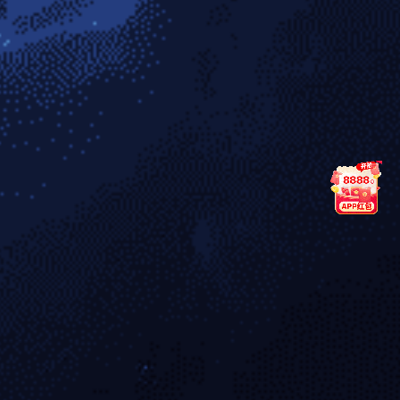
只有保持良好的身体状态才能确保持续输出
量同样是塑造伟大运动员形象的重要因素之
双重作用下取得的重要成就。他不仅凭借超
更高舞台上书写属于自己的传奇故事，为更
希望更多年轻玩家受到他的激励，用心去追