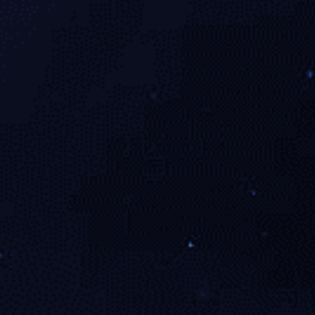
下一篇：
海港与浙江上半场战成平局维塔尔