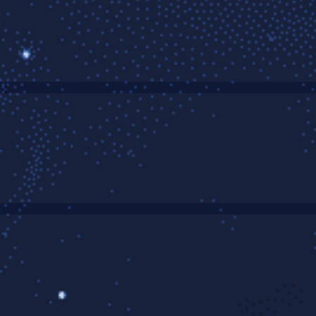
最佳进攻球员与德国最佳球员称号
其卓越的表现荣膺世界最佳进攻球员与德国最佳球员称号，这一
而富有天赋的前锋，奥利塞凭借出色的技术、敏锐的战术意识和
广泛关注，成为足坛热议的话题。本文将从奥利塞在技术特点、
员所取得成就的重要性及其背后的故事。
越的速度和灵活性，使得他能够在比赛中轻松摆脱防守者。无论
射门技术也是他的一个显著特点。在比赛中，奥利塞常常能在关