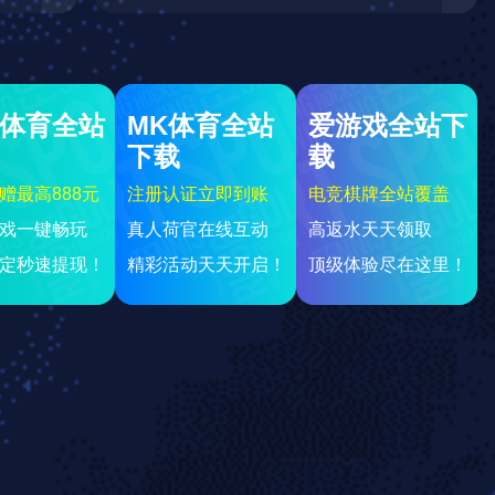
位置变化，从而选择最优进攻线路。这种思
他不只是一个孤立的得分手，更是球队整体
最正确的选择。这种心理素质对于顶级运动
不少助攻，成为球队攻击线上不可或缺的一
能以超常发挥引导球队走向胜利。这种能力