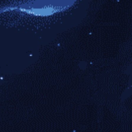
上一篇：
萨利巴身价突破1亿欧元成历史第…
相关推荐文章
伊东纯也谈领先被扳平的教训
在近期的比赛中，伊东纯也谈到了球
2026-07-20
热刺豪赌引援托纳利与M费将
热刺在转会市场上的豪赌，签下意大