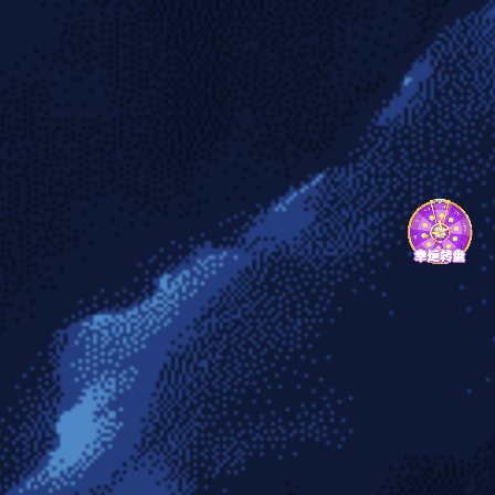
值和知名度。随着越来越多的人关注到他的
接受系统训练。通过不断努力和坚持不懈地
折，但这些磨难没有击垮他，而是让他更加
背后，是无数个日日夜夜艰苦训练所换来的
万变的足球世界里，要保持巅峰状态并不容