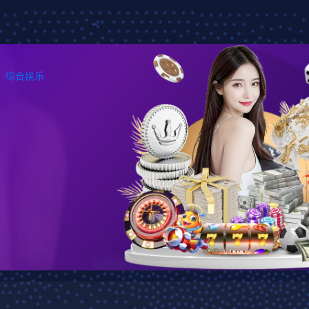
App下载
关于我们
体育热点
录入口
APP与网页版入口｜畅享
，提供全面覆盖足球、篮球、电竞等项目的赛事资讯
场比赛，聚焦热门体育内容， 助您轻松获取赛事
手机App
网页版