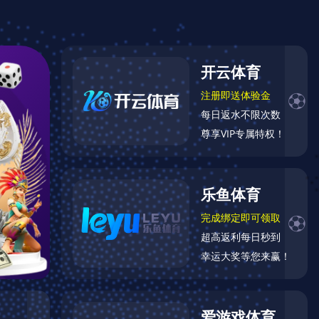
注册入口
全球体育赛事与数据服务
与数据内容， 支持
APP下载
与
网页使
动态，掌握比赛节奏。