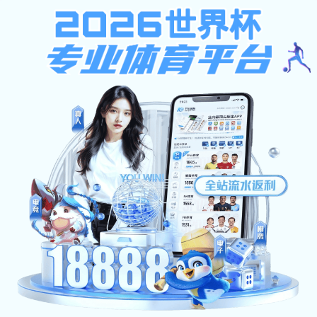
注册入口
澳门人威尼斯4399登录入口
APP与网页版入口｜畅享全球
体育赛事与数据服务
欢迎访问
澳门人威尼斯4399登录入口
，提供全
面覆盖足球、篮球、电竞等项目的赛事资讯与数
据内容， 支持
APP下载
与
网页使用
，每日同步
更新千场比赛，聚焦热门体育内容， 助您轻松
获取赛事动态，掌握比赛节奏。